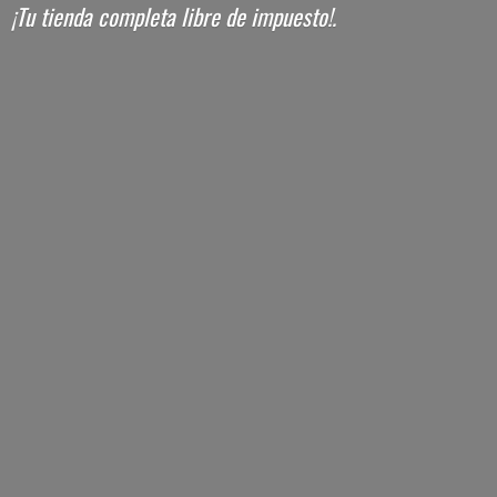
¡Tu tienda completa libre
de impuesto!.