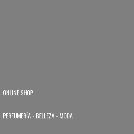
ONLINE SHOP
PERFUMERÍA - BELLEZA - MODA