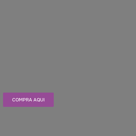
COMPRA AQUI