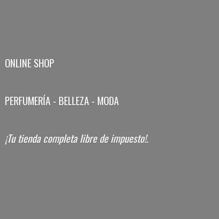
ONLINE SHOP
PERFUMERÍA - BELLEZA - MODA
¡Tu tienda completa libre
de impuesto!.