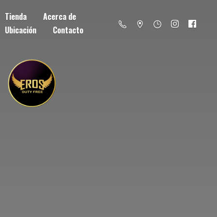
Tienda
Acerca de
Ubicación
Contacto