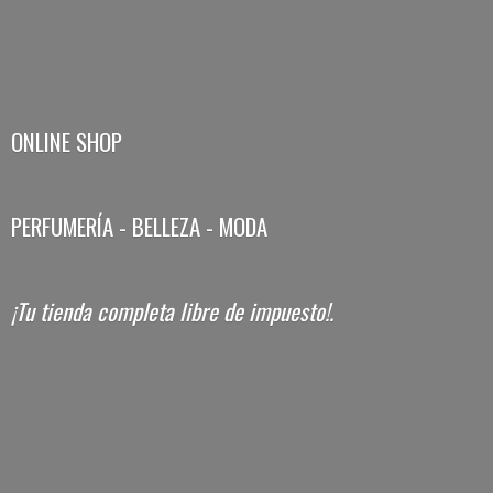
ONLINE SHOP
PERFUMERÍA - BELLEZA - MODA
¡Tu tienda completa libre
de impuesto!.