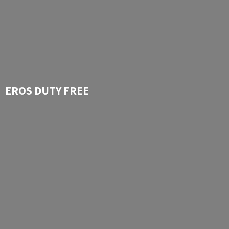
EROS
DUTY FREE