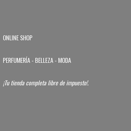
ONLINE SHOP
PERFUMERÍA - BELLEZA - MODA
¡Tu tienda completa libre
de impuesto!.