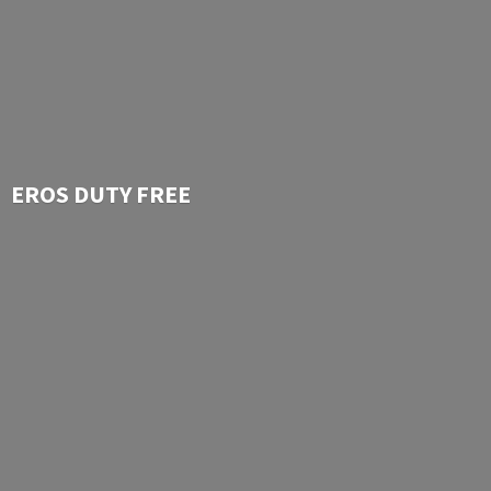
EROS
DUTY FREE