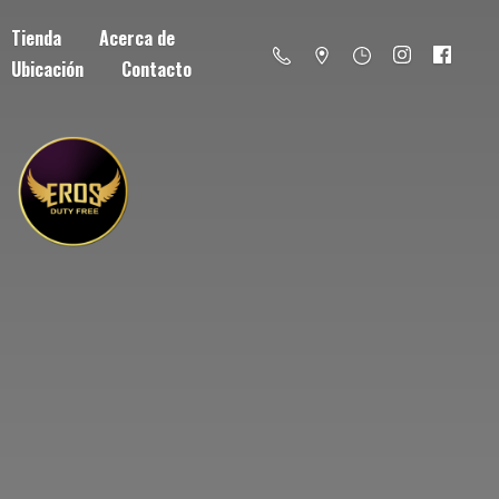
Tienda
Acerca de
Ubicación
Contacto