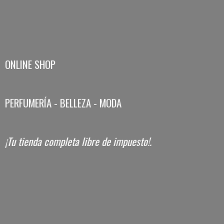
ONLINE SHOP
PERFUMERÍA - BELLEZA - MODA
¡Tu tienda completa libre
de impuesto!.