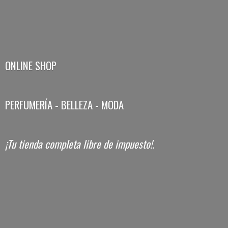
ONLINE SHOP
PERFUMERÍA - BELLEZA - MODA
¡Tu tienda completa libre
de impuesto!.