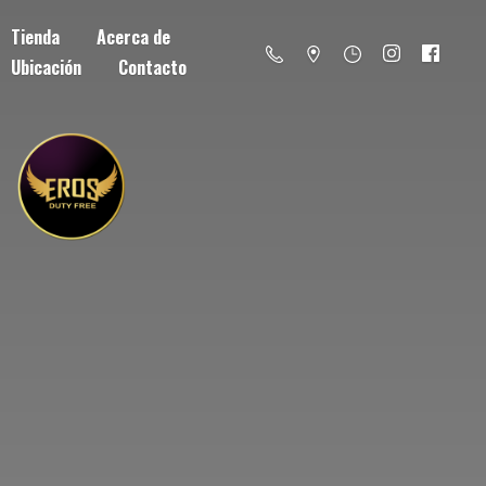
Tienda
Acerca de
Ubicación
Contacto