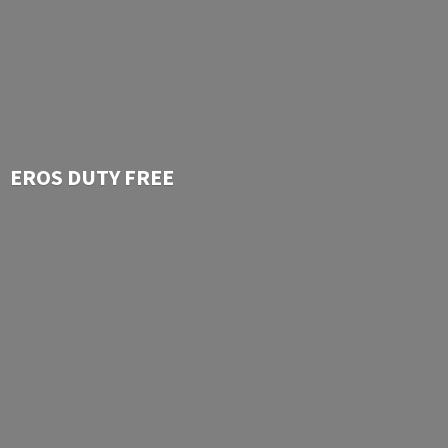
EROS
DUTY FREE