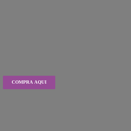
COMPRA AQUI