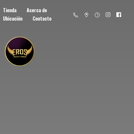
Tienda
Acerca de
Ubicación
Contacto