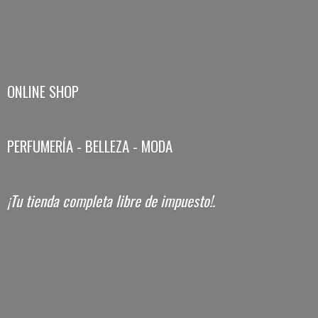
ONLINE SHOP
PERFUMERÍA - BELLEZA - MODA
¡Tu tienda completa libre
de impuesto!.