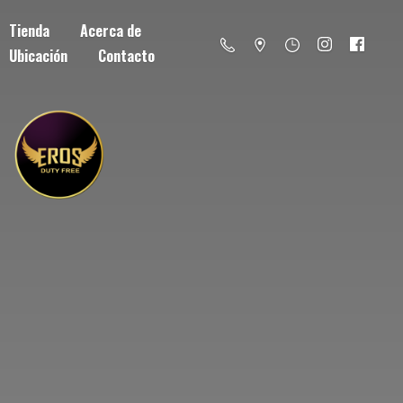
Tienda
Acerca de
Ubicación
Contacto