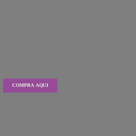
COMPRA AQUI