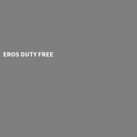
EROS
DUTY FREE