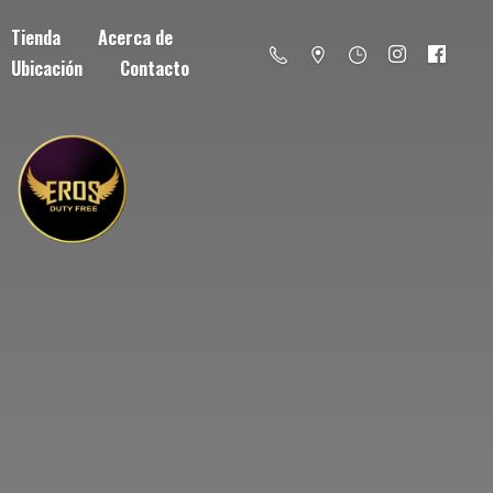
Tienda
Acerca de
Ubicación
Contacto