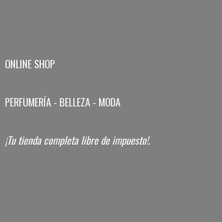
ONLINE SHOP
PERFUMERÍA - BELLEZA - MODA
¡Tu tienda completa libre
de impuesto!.