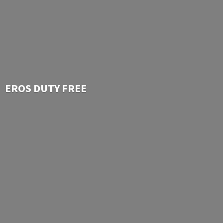
EROS
DUTY FREE