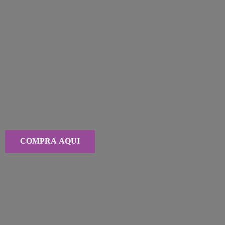
COMPRA AQUI