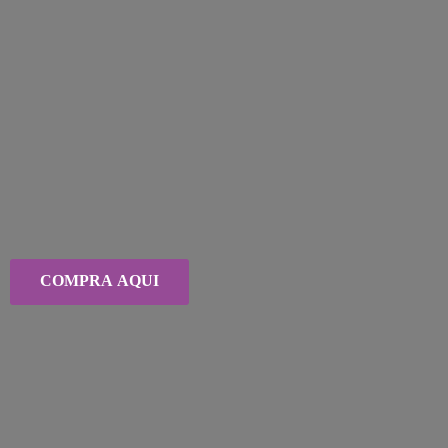
COMPRA AQUI