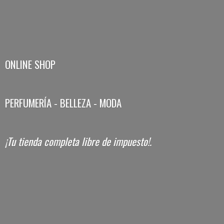
ONLINE SHOP
PERFUMERÍA - BELLEZA - MODA
¡Tu tienda completa libre
de impuesto!.