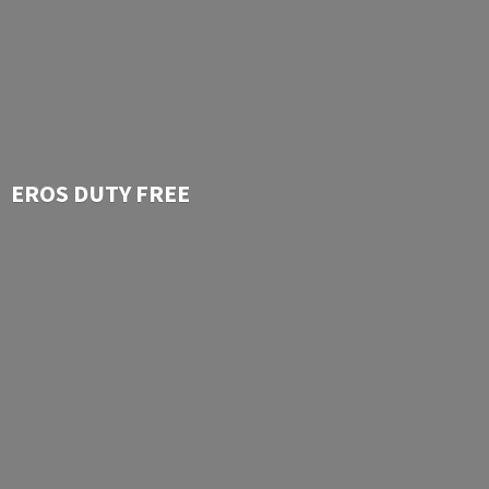
EROS
DUTY FREE