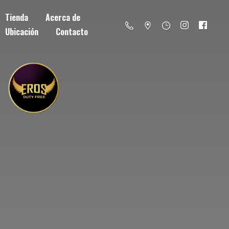
Tienda
Acerca de
Ubicación
Contacto