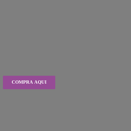
COMPRA AQUI