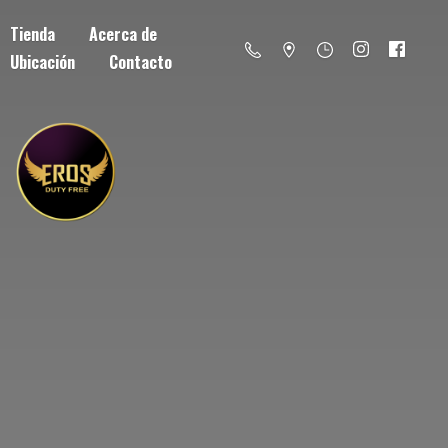
Tienda
Acerca de
Ubicación
Contacto