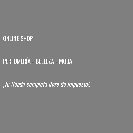
ONLINE SHOP
PERFUMERÍA - BELLEZA - MODA
¡Tu tienda completa libre
de impuesto!.