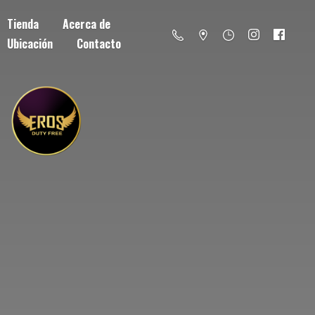
Tienda
Acerca de
Ubicación
Contacto