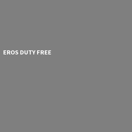
EROS
DUTY FREE