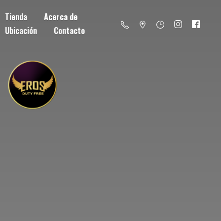
Tienda
Acerca de
Ubicación
Contacto