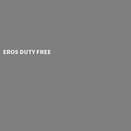
EROS
DUTY FREE