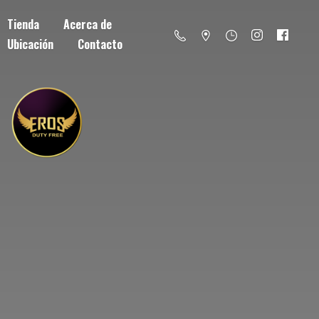
Tienda
Acerca de
Ubicación
Contacto