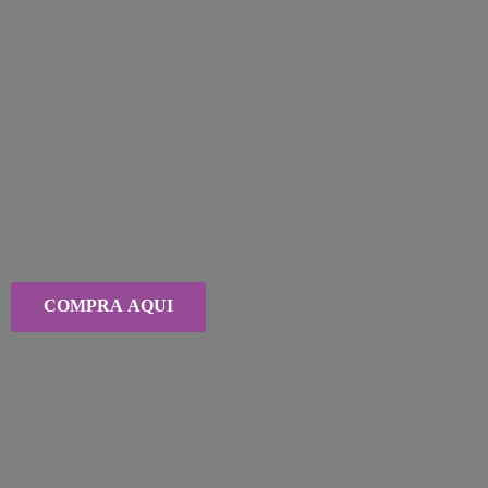
COMPRA AQUI