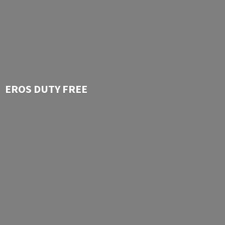
EROS
DUTY FREE