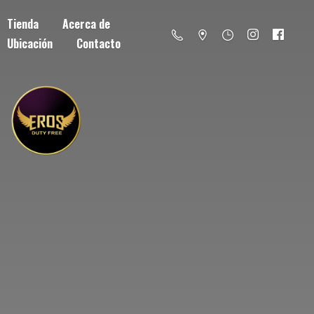
Tienda
Acerca de
Ubicación
Contacto