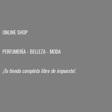
ONLINE SHOP
PERFUMERÍA - BELLEZA - MODA
¡Tu tienda completa libre
de impuesto!.