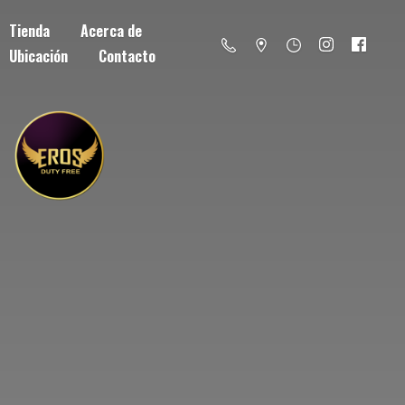
Tienda
Acerca de
Ubicación
Contacto