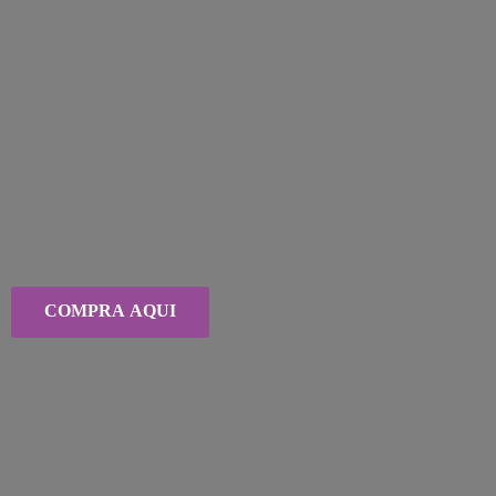
COMPRA AQUI