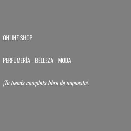
ONLINE SHOP
PERFUMERÍA - BELLEZA - MODA
¡Tu tienda completa libre
de impuesto!.