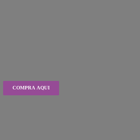
COMPRA AQUI