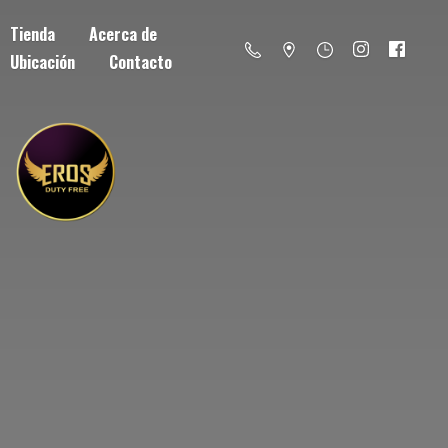
Tienda
Acerca de
Ubicación
Contacto