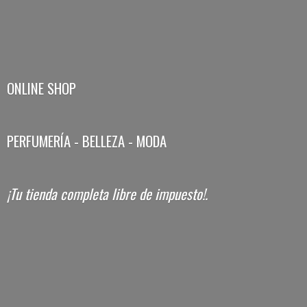
ONLINE SHOP
PERFUMERÍA - BELLEZA - MODA
¡Tu tienda completa libre
de impuesto!.