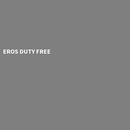
EROS
DUTY FREE