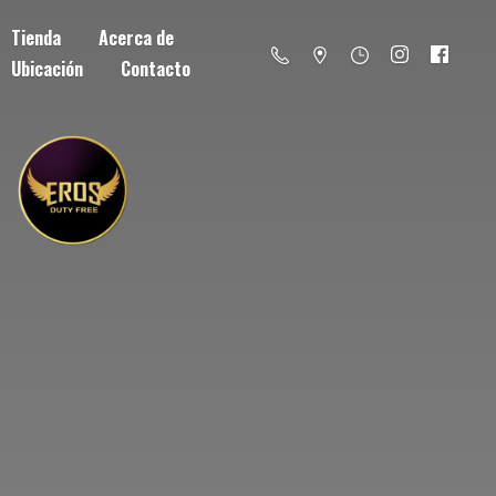
Tienda
Acerca de
Ubicación
Contacto