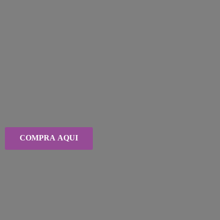
COMPRA AQUI