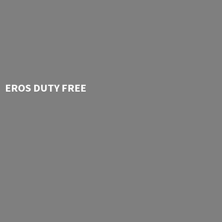
EROS
DUTY FREE