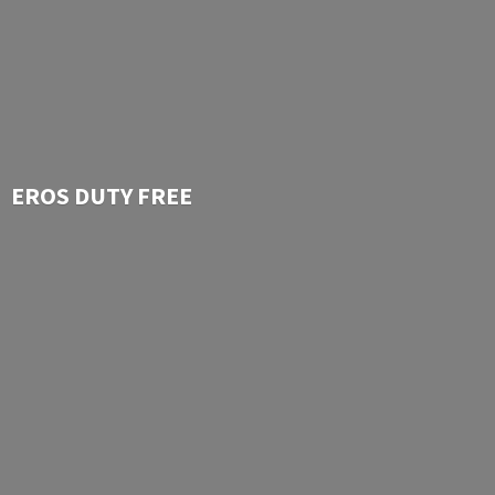
EROS
DUTY FREE