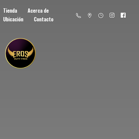
Tienda
Acerca de
Ubicación
Contacto