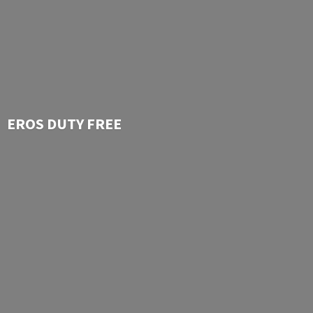
EROS
DUTY FREE