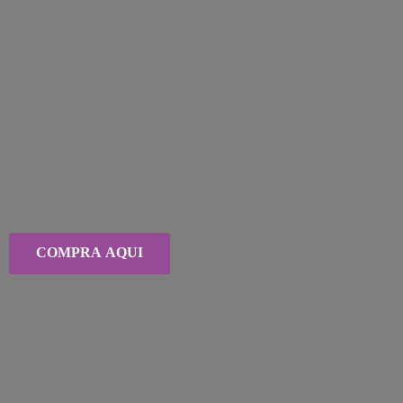
COMPRA AQUI