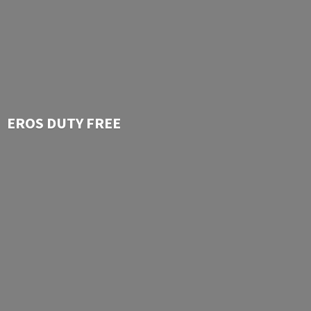
EROS
DUTY FREE