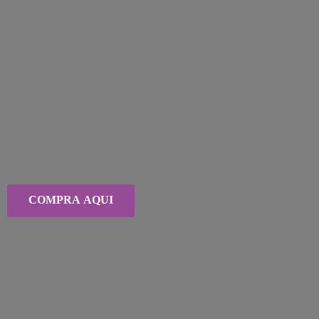
COMPRA AQUI