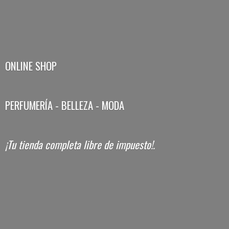
ONLINE SHOP
PERFUMERÍA - BELLEZA - MODA
¡Tu tienda completa libre
de impuesto!.