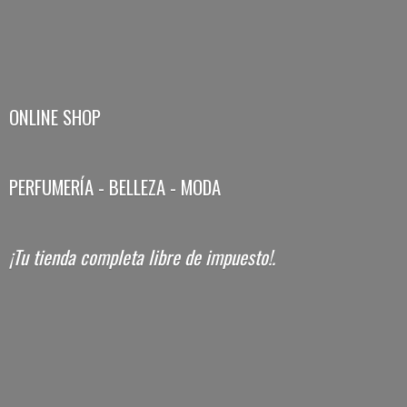
ONLINE SHOP
PERFUMERÍA - BELLEZA - MODA
¡Tu tienda completa libre
de impuesto!.