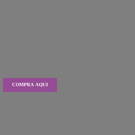
COMPRA AQUI