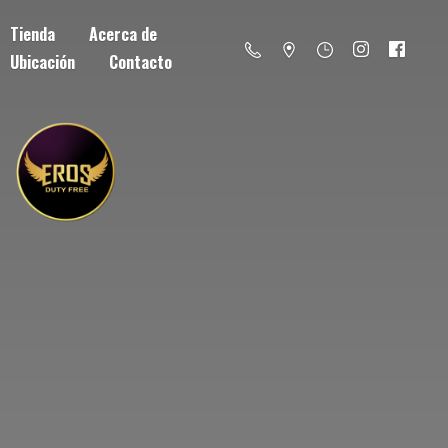
Tienda
Acerca de
Ubicación
Contacto