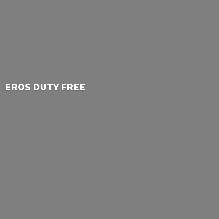
EROS
DUTY FREE