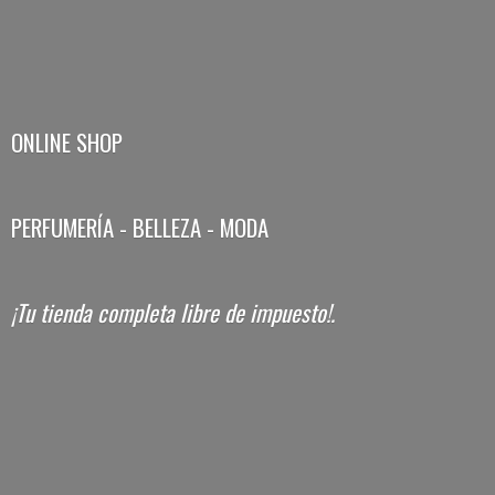
ONLINE SHOP
PERFUMERÍA - BELLEZA - MODA
¡Tu tienda completa libre
de impuesto!.