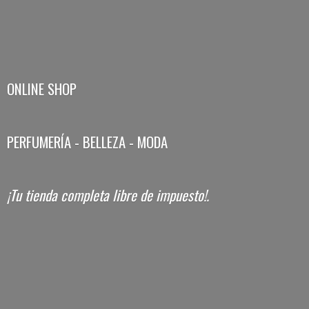
ONLINE SHOP
PERFUMERÍA - BELLEZA - MODA
¡Tu tienda completa libre
de impuesto!.