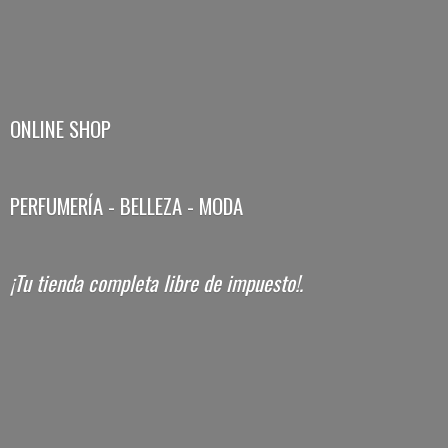
ONLINE SHOP
PERFUMERÍA - BELLEZA - MODA
¡Tu tienda completa libre
de impuesto!.