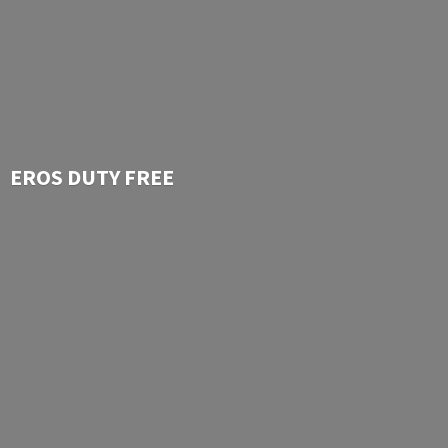
EROS
DUTY FREE