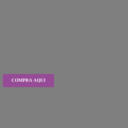
COMPRA AQUI