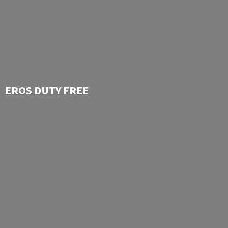
EROS
DUTY FREE