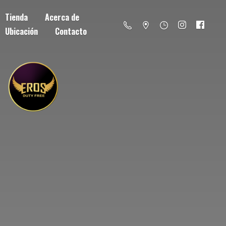
Tienda
Acerca de
Ubicación
Contacto