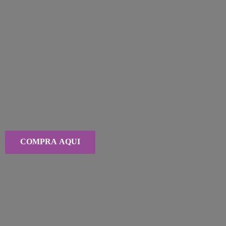
COMPRA AQUI