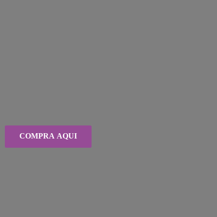
COMPRA AQUI