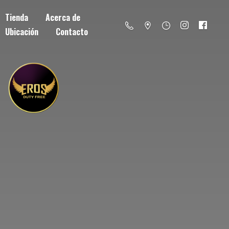
Tienda
Acerca de
Ubicación
Contacto