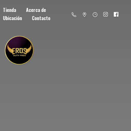
Tienda
Acerca de
Ubicación
Contacto