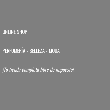
ONLINE SHOP
PERFUMERÍA - BELLEZA - MODA
¡Tu tienda completa libre
de impuesto!.