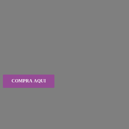
COMPRA AQUI