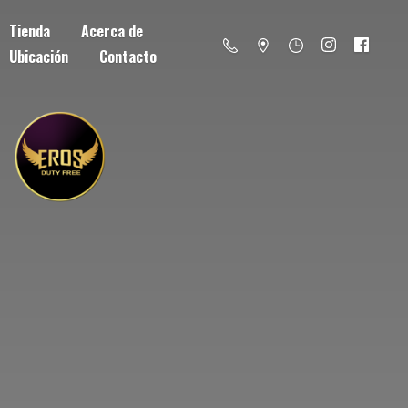
Tienda
Acerca de
Ubicación
Contacto