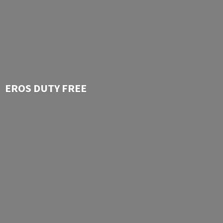
EROS
DUTY FREE