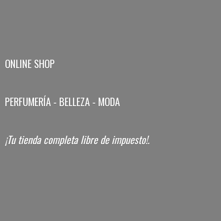
ONLINE SHOP
PERFUMERÍA - BELLEZA - MODA
¡Tu tienda completa libre
de impuesto!.