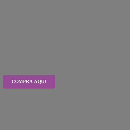
COMPRA AQUI