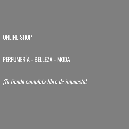
ONLINE SHOP
PERFUMERÍA - BELLEZA - MODA
¡Tu tienda completa libre
de impuesto!.