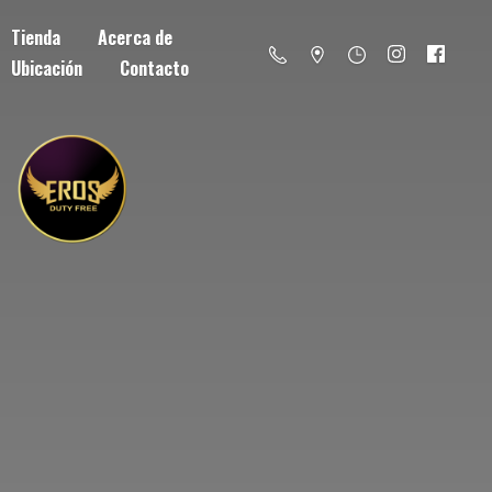
Tienda
Acerca de
Ubicación
Contacto