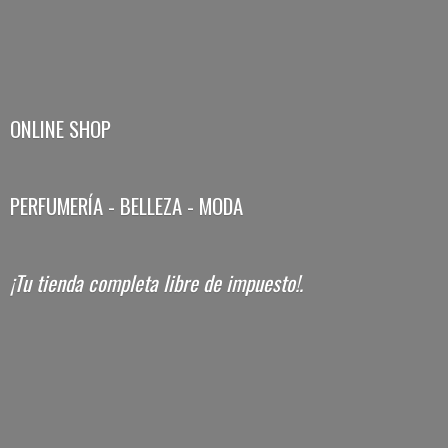
ONLINE SHOP
PERFUMERÍA - BELLEZA - MODA
¡Tu tienda completa libre
de impuesto!.