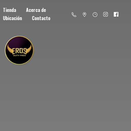
Tienda
Acerca de
Ubicación
Contacto