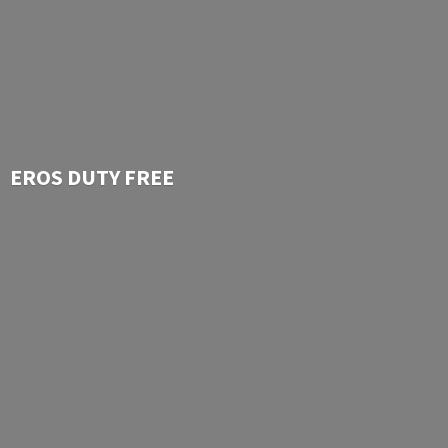
EROS
DUTY FREE