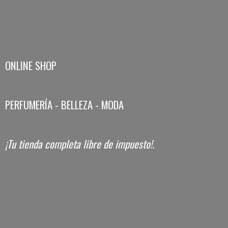
ONLINE SHOP
PERFUMERÍA - BELLEZA - MODA
¡Tu tienda completa libre
de impuesto!.