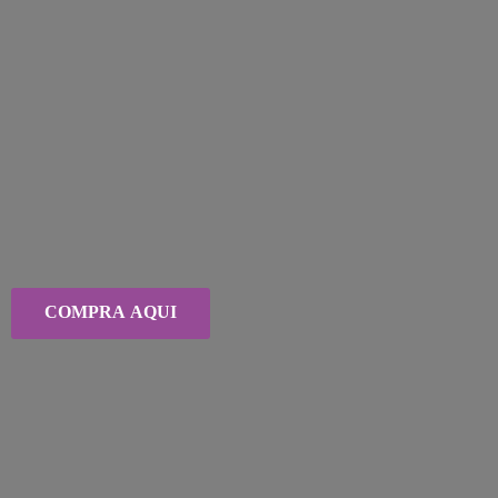
COMPRA AQUI