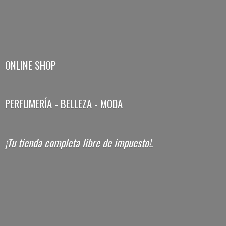
ONLINE SHOP
PERFUMERÍA - BELLEZA - MODA
¡Tu tienda completa libre
de impuesto!.