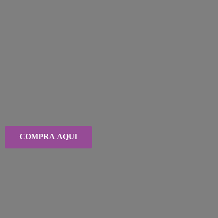
COMPRA AQUI