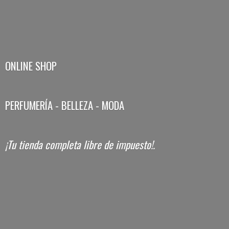
ONLINE SHOP
PERFUMERÍA - BELLEZA - MODA
¡Tu tienda completa libre
de impuesto!.