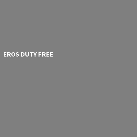
EROS
DUTY FREE