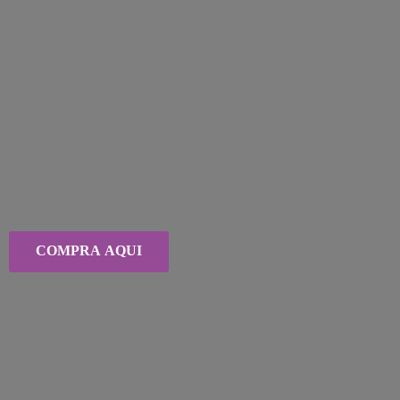
COMPRA AQUI