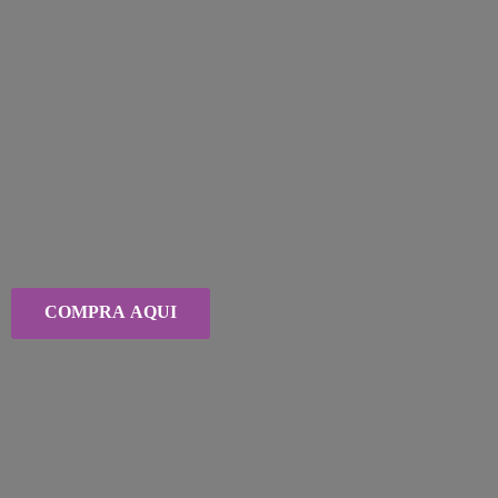
COMPRA AQUI