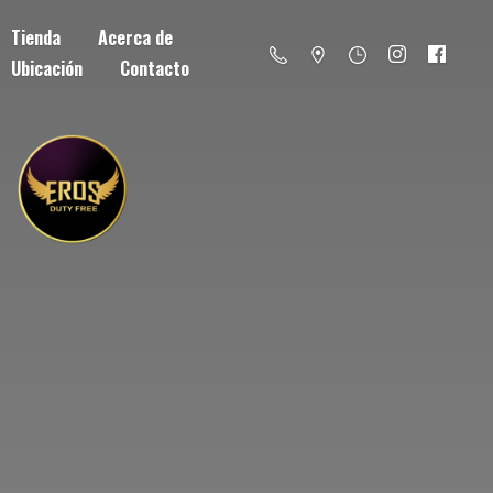
Tienda
Acerca de
Ubicación
Contacto